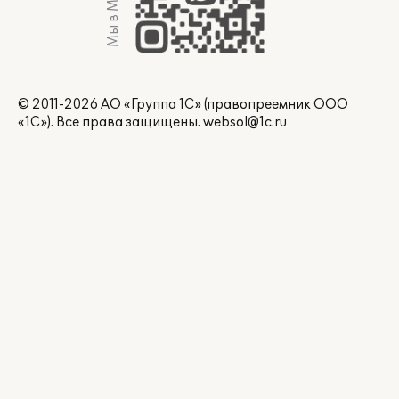
Мы в Max
© 2011-2026 АО «Группа 1С» (правопреемник ООО
«1С»). Все права защищены.
websol@1c.ru