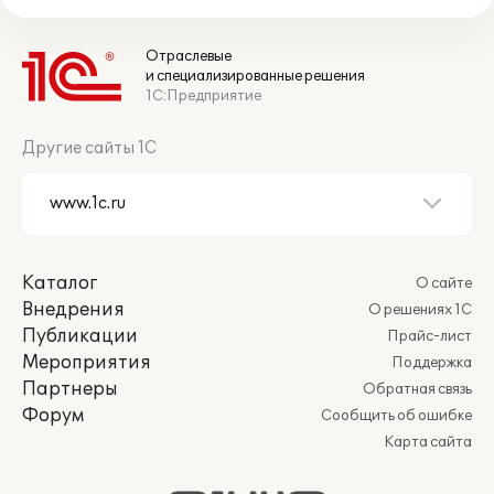
Отраслевые
и специализированные решения
1С:Предприятие
Другие сайты 1С
Каталог
О сайте
Внедрения
О решениях 1С
Публикации
Прайс-лист
Мероприятия
Поддержка
Партнеры
Обратная связь
Форум
Сообщить об ошибке
Карта сайта