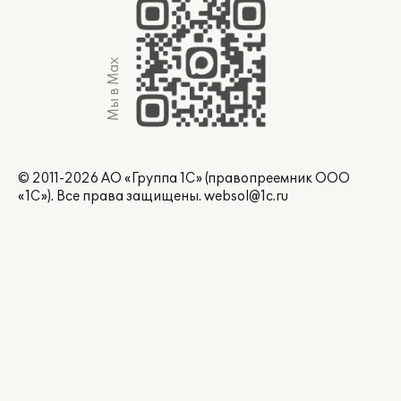
Мы в Max
© 2011-2026 АО «Группа 1С» (правопреемник ООО
«1С»). Все права защищены.
websol@1c.ru