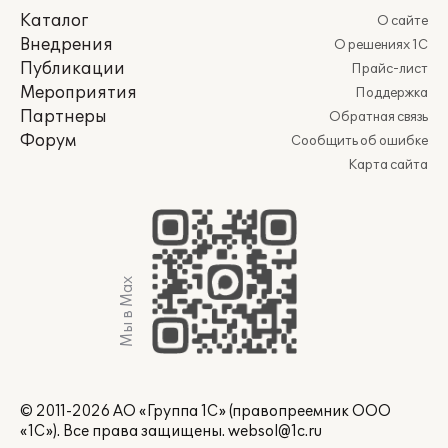
Каталог
О сайте
Внедрения
О решениях 1С
Публикации
Прайс-лист
Мероприятия
Поддержка
Партнеры
Обратная связь
Форум
Сообщить об ошибке
Карта сайта
Мы в Max
© 2011-2026 АО «Группа 1С» (правопреемник ООО
«1С»). Все права защищены.
websol@1c.ru