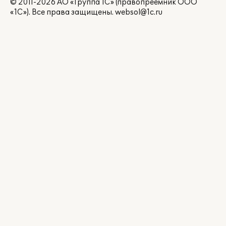
© 2011-2026 АО «Группа 1С» (правопреемник ООО
«1С»). Все права защищены.
websol@1c.ru