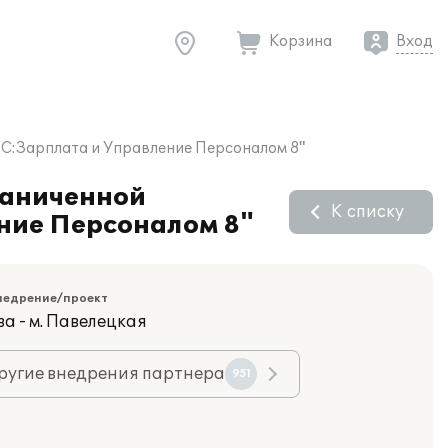
Корзина
Вход
1С:Зарплата и Управление Персоналом 8"
раниченной
К списку
ние Персоналом 8"
недрение/проект
а - м. Павелецкая
ругие внедрения партнера
951