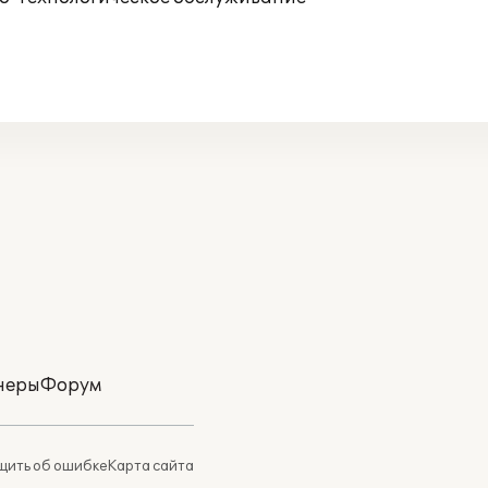
неры
Форум
ить об ошибке
Карта сайта