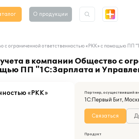
аталог
О продукции
во с ограниченной ответственностью «РКК» с помощью ПП "
учета в компании Общество с ог
ощью ПП "1С:Зарплата и Управле
нностью «РКК»
Партнер, осуществивший в
1С:Первый Бит, Москв
Связаться
Д
Продукт