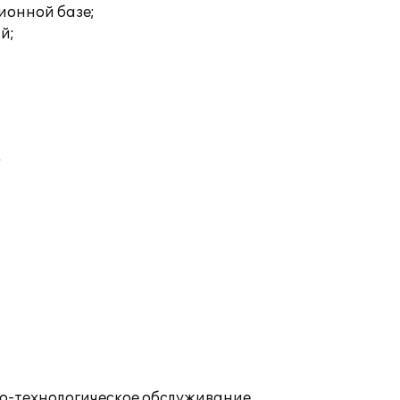
ионной базе;
й;
;
о-технологическое обслуживание