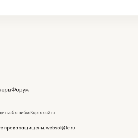
неры
Форум
ить об ошибке
Карта сайта
Все права защищены.
websol@1c.ru