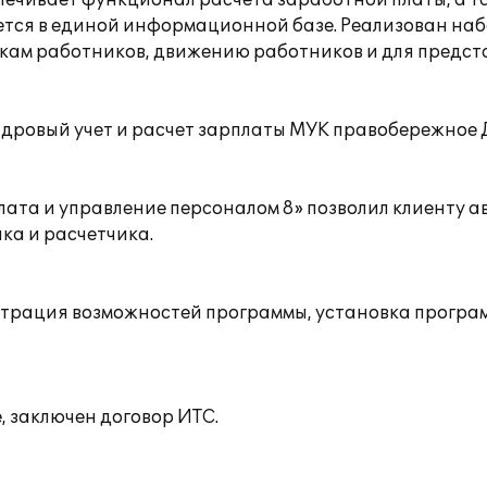
спечивает функционал расчета заработной платы, а 
дется в единой информационной базе. Реализован на
искам работников, движению работников и для предс
ровый учет и расчет зарплаты МУК правобережное 
лата и управление персоналом 8» позволил клиенту 
ка и расчетчика.
рация возможностей программы, установка программ
, заключен договор ИТС.