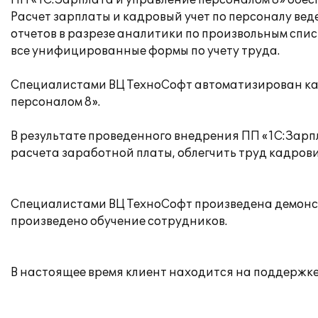
ПП «1С:Зарплата и управление персоналом 8» обе
Расчет зарплаты и кадровый учет по персоналу ве
отчетов в разрезе аналитики по произвольным сп
все унифицированные формы по учету труда.
Специалистами ВЦ ТехноСофт автоматизирован кад
персоналом 8».
В результате проведенного внедрения ПП «1С:Зарп
расчета заработной платы, облегчить труд кадрови
Специалистами ВЦ ТехноСофт произведена демонст
произведено обучение сотрудников.
В настоящее время клиент находится на поддержке