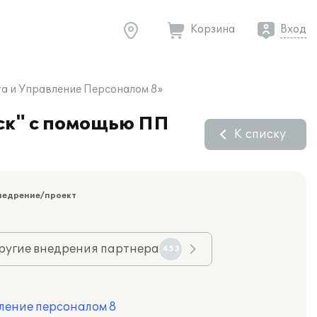
Корзина
Вход
а и Управление Персоналом 8»
ск" с помощью ПП
К списку
недрение/проект
ругие внедрения партнера
453
ление персоналом 8