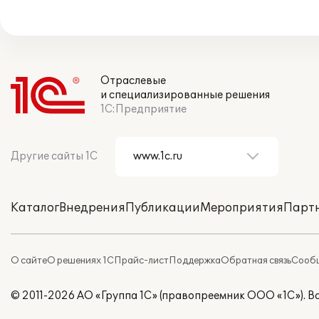
Отраслевые
и специализированные решения
1С:Предприятие
Другие сайты 1С
Каталог
Внедрения
Публикации
Мероприятия
Парт
О сайте
О решениях 1С
Прайс-лист
Поддержка
Обратная связь
Сообщ
© 2011-2026 АО «Группа 1С» (правопреемник ООО «1С»). 