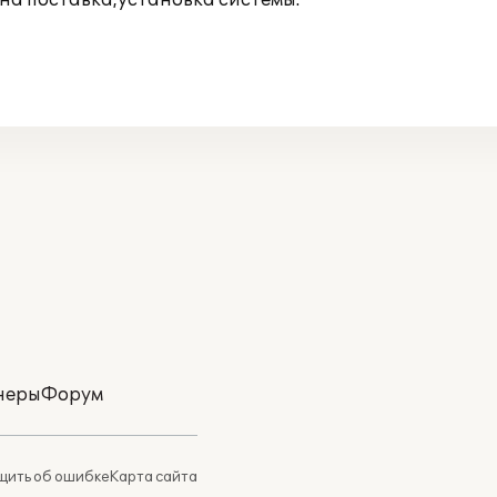
на поставка,установка системы.
неры
Форум
ить об ошибке
Карта сайта