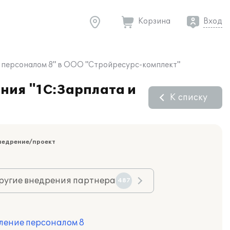
Корзина
Вход
е персоналом 8" в ООО "Стройресурс-комплект"
ения "1С:Зарплата и
К списку
недрение/проект
ругие внедрения партнера
487
ление персоналом 8