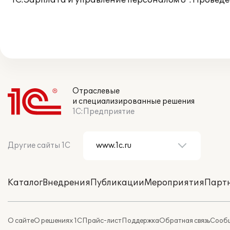
"1С:Зарплата и управление персоналом 8". Проведе
Отраслевые
и специализированные решения
1С:Предприятие
Другие сайты 1С
Каталог
Внедрения
Публикации
Мероприятия
Парт
О сайте
О решениях 1С
Прайс-лист
Поддержка
Обратная связь
Сообщ