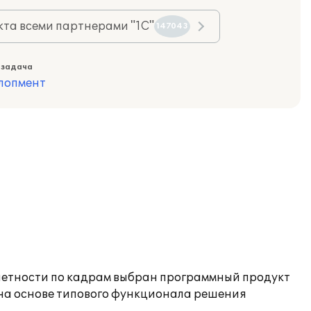
та всеми партнерами "1С"
147043
 задача
лопмент
четности по кадрам выбран программный продукт
 на основе типового функционала решения