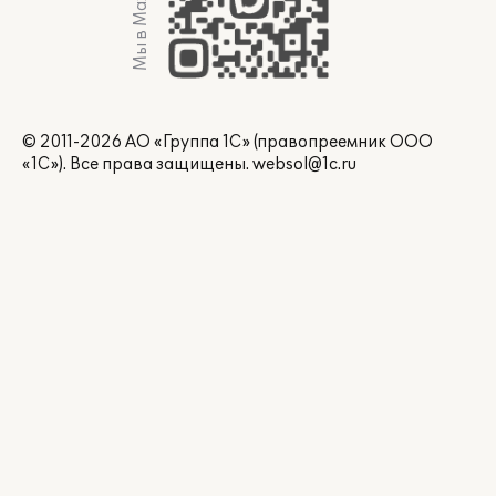
Мы в Max
© 2011-2026 АО «Группа 1С» (правопреемник ООО
«1С»). Все права защищены.
websol@1c.ru