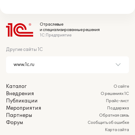
Отраслевые
и специализированные решения
1С:Предприятие
Другие сайты 1С
Каталог
О сайте
Внедрения
О решениях 1С
Публикации
Прайс-лист
Мероприятия
Поддержка
Партнеры
Обратная связь
Форум
Сообщить об ошибке
Карта сайта