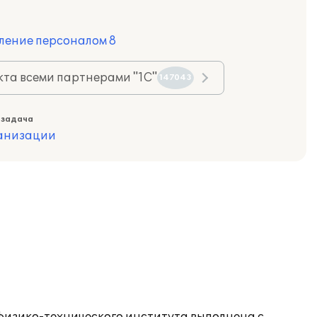
ление персоналом 8
та всеми партнерами "1С"
147043
 задача
ганизации