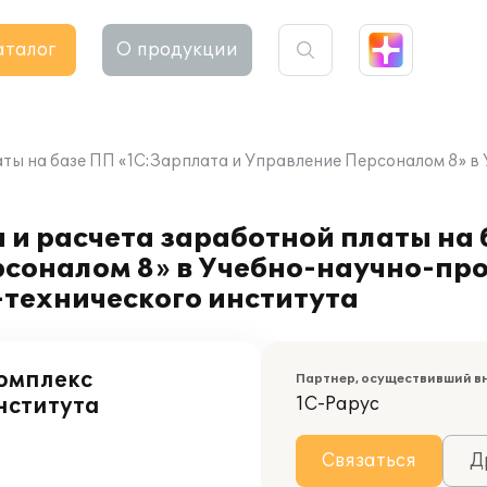
аталог
О продукции
аты на базе ПП «1С:Зарплата и Управление Персоналом 8» 
 и расчета заработной платы на
рсоналом 8» в Учебно-научно-пр
-технического института
омплекс
Партнер, осуществивший в
нститута
1С-Рарус
Связаться
Д