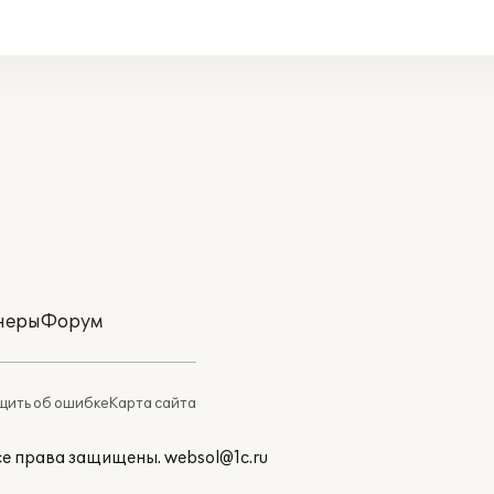
неры
Форум
ить об ошибке
Карта сайта
Все права защищены.
websol@1c.ru