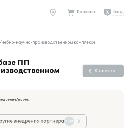
Корзина
Вход
в Учебно-научно-производственном комплексе
 базе ПП
оизводственном
К списку
недрение/проект
ругие внедрения партнера
9216