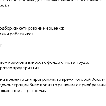
о-научно-производственном комплексе Московского 
м 8».
одбор, анкетирование и оценка;
иями работников;
;
ом налогов и взносов с фонда оплаты труда;
тратах предприятия.
а презентация программы, во время которой Заказч
 демонстрации было принято решение о приобретени
пользованию программы.