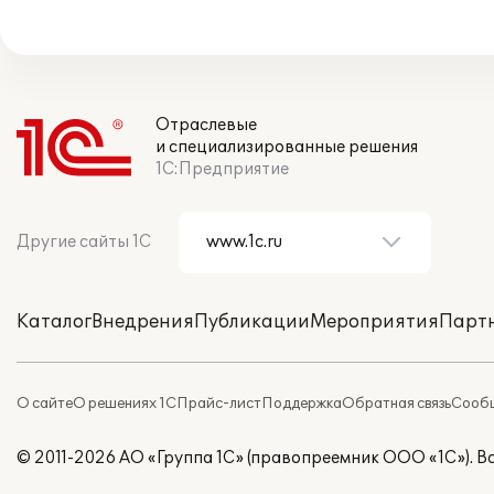
Отраслевые
и специализированные решения
1С:Предприятие
Другие сайты 1С
Каталог
Внедрения
Публикации
Мероприятия
Парт
О сайте
О решениях 1С
Прайс-лист
Поддержка
Обратная связь
Сообщ
© 2011-2026 АО «Группа 1С» (правопреемник ООО «1С»). 