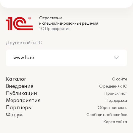
Отраслевые
и специализированные решения
1С:Предприятие
Другие сайты 1С
Каталог
О сайте
Внедрения
О решениях 1С
Публикации
Прайс-лист
Мероприятия
Поддержка
Партнеры
Обратная связь
Форум
Сообщить об ошибке
Карта сайта