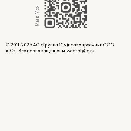
Мы в Max
© 2011-2026 АО «Группа 1С» (правопреемник ООО
«1С»). Все права защищены.
websol@1c.ru