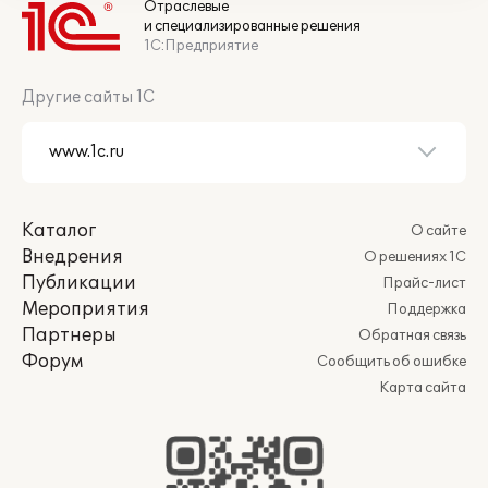
Отраслевые
и специализированные решения
1С:Предприятие
Другие сайты 1С
Каталог
О сайте
Внедрения
О решениях 1С
Публикации
Прайс-лист
Мероприятия
Поддержка
Партнеры
Обратная связь
Форум
Сообщить об ошибке
Карта сайта