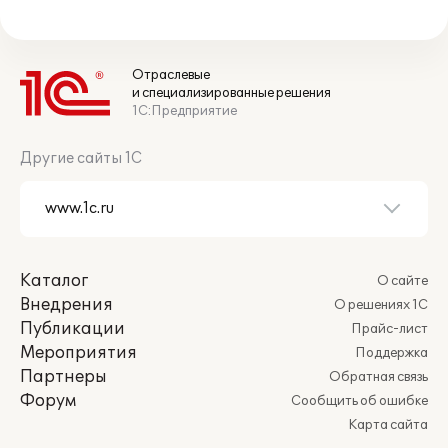
Отраслевые
и специализированные решения
1С:Предприятие
Другие сайты 1С
Каталог
О сайте
Внедрения
О решениях 1С
Публикации
Прайс-лист
Мероприятия
Поддержка
Партнеры
Обратная связь
Форум
Сообщить об ошибке
Карта сайта