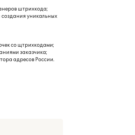
канеров штрихкода;
ы создания уникальных
очек со щтрихкодами;
ваниями заказчика;
тора адресов России.