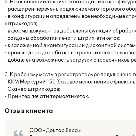
2. На основании технического задания в конфигур
- расширен перечень подключаемого торгового об
- в конфигурации определены все необходимые стр
штрихкодов;
- в формы документов добавлены функции обработ
- созданы обработки печати штрих-этикеток;
- к заложенной в конфигурации дисконтной систем
- произведена доработка встроенных печатных фор
- добавлена возможность загрузки справочников р
3. К рабочему месту в регистраторуре подключено 
- ККМ Меркурий 150 (базовое исполнение с фискал
- Сканер штрихкодов;
- Принтер печати термоэтикеток.
Отзыв клиента
ООО «Доктор Вера»