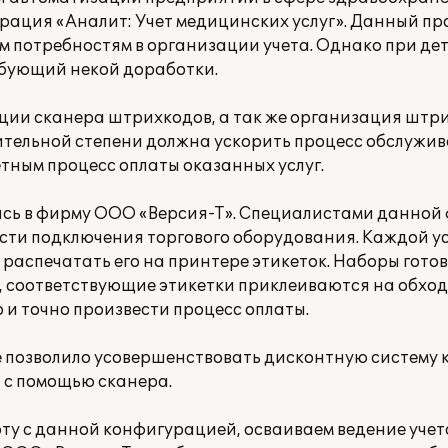
урация «Аналит: Учет медицинских услуг». Данный п
м потребностям в организации учета. Однако при де
ебующий некой доработки.
ции сканера штрихкодов, а так же организация штр
чительной степени должна ускорить процесс обслужи
тным процесс оплаты оказанных услуг.
сь в фирму ООО «Версия-Т». Специалистами данной
сти подключения торгового оборудования. Каждой ус
распечатать его на принтере этикеток. Наборы готов
, соответствующие этикетки приклеиваются на обход
 и точно произвести процесс оплаты.
 позволило усовершенствовать дисконтную систему 
 с помощью сканера.
ту с данной конфигурацией, осваиваем ведение учета