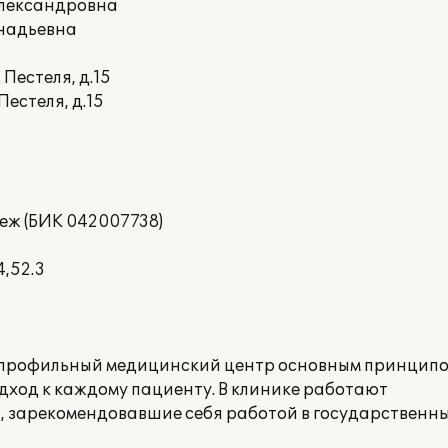
Александровна
ннадьевна
 Пестеля, д.15
Пестеля, д.15
неж (БИК 042007738)
4,52.3
опрофильный медицинский центр основным принципом
дход к каждому пациенту. В клинике работают
 зарекомендовавшие себя работой в государственн