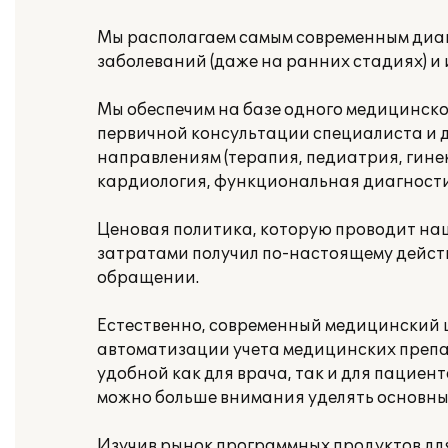
Мы располагаем самым современным диа
заболеваний (даже на ранних стадиях) и 
Мы обеспечим на базе одного медицинск
первичной консультации специалиста и 
направлениям (терапия, педиатрия, гинек
кардиология, функциональная диагностик
Ценовая политика, которую проводит наш
затратами получил по-настоящему дейст
обращении.
Естественно, современный медицинский 
автоматизации учета медицинских препар
удобной как для врача, так и для пациен
можно больше внимания уделять основны
Изучив рынок программных продуктов дл