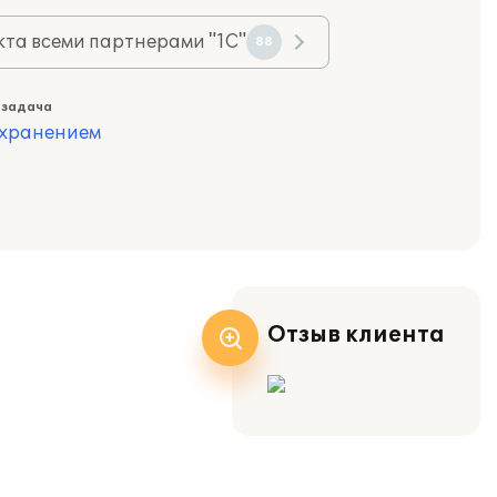
та всеми партнерами "1С"
88
 задача
охранением
Отзыв клиента