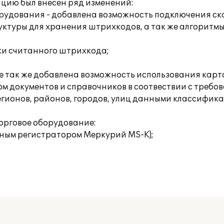
ацию был внесен ряд изменений:
орудования - добавлена возможность подключения с
уктуры для хранения штрихкодов, а так же алгоритм
ки считанного штрихкода;
е так же добавлена возможность использования карт
м документов и справочников в соотвествии с требо
егионов, районов, городов, улиц данными классифика
торговое оборудование:
ьным регистратором Меркурий MS-K);