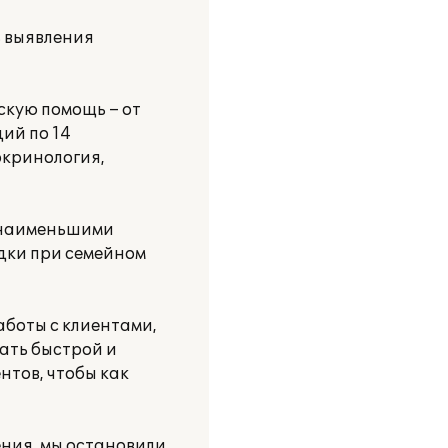
 выявления
скую помощь – от
ий по 14
окринология,
с наименьшими
дки при семейном
боты с клиентами,
ать быстрой и
нтов, чтобы как
ния, мы остановили