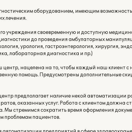
гностическим оборудованием, имеющим возможность
их лечения.
ого учреждения своевременную и доступную медицин
диагностики до проведения амбулаторных манипуляц
ология, урология, гастроэнтерология, хирургия, энд
а, лабораторная диагностика и пр.)
 центр, нацелена на то, чтобы каждый наш клиент 
венную помощь. Предусмотрены дополнительные ски
центр предполагает наличие некой автоматизации ра
атов, оказанных услуг. Работа с клиентом должна ст
та. Мы стремимся сократить время оформления докуме
м проблемам пациентов.
я автоматизации предприятий в сфере здравоохране