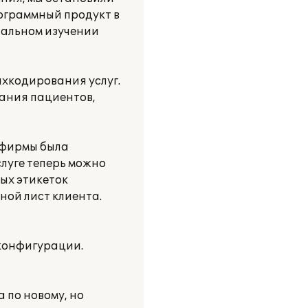
рограммный продукт в
тальном изучении
ихкодирования услуг.
вания пациентов,
 фирмы была
луге теперь можно
ых этикеток
ной лист клиента.
конфигурации.
 по новому, но