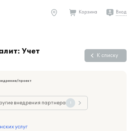
Корзина
Вход
алит: Учет
К списку
недрение/проект
ругие внедрения партнера
1
нских услуг