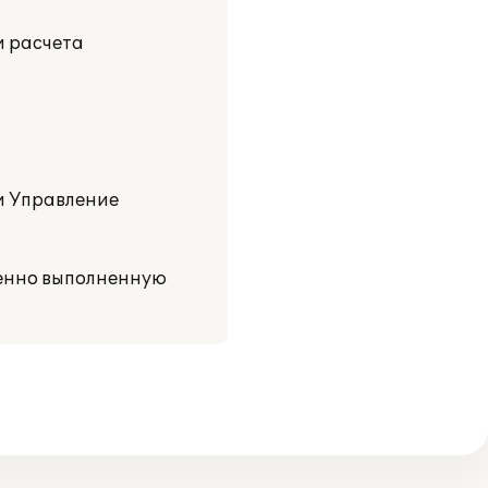
и расчета
и Управление
венно выполненную