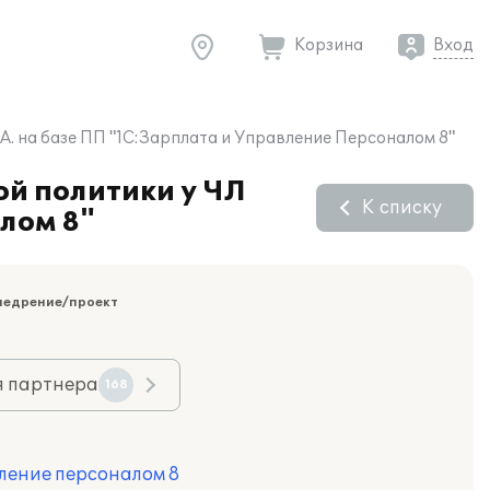
Корзина
Вход
. на базе ПП "1С:Зарплата и Управление Персоналом 8"
й политики у ЧЛ
К списку
лом 8"
недрение/проект
я партнера
168
ление персоналом 8