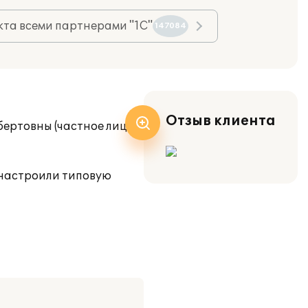
та всеми партнерами "1С"
147084
Отзыв клиента
ертовны (частное лицо)
 настроили типовую