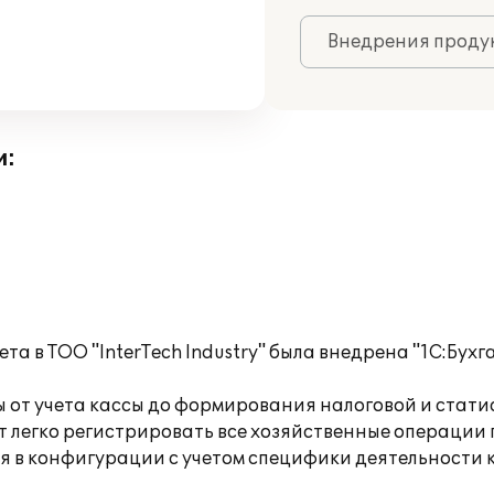
Внедрения продук
и:
та в ТОО "InterTech Industry" была внедрена "1С:Бухг
 от учета кассы до формирования налоговой и стати
 легко регистрировать все хозяйственные операции 
я в конфигурации с учетом специфики деятельности 