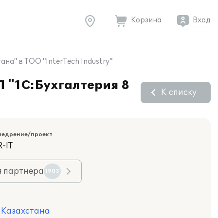
Корзина
Вход
на" в ТОО "InterTech Industry"
П "1С:Бухгалтерия 8
К списку
недрение/проект
-IT
я партнера
1903
я Казахстана