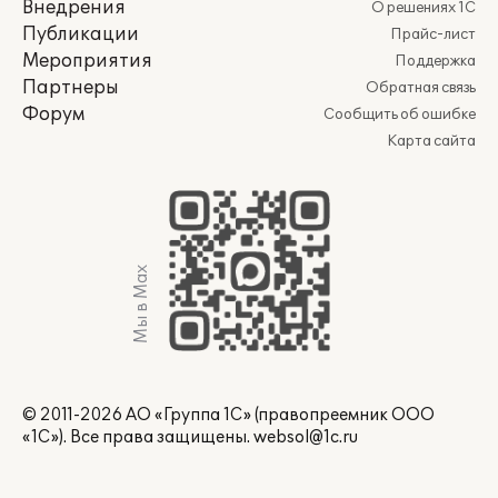
Внедрения
О решениях 1С
Публикации
Прайс-лист
Мероприятия
Поддержка
Партнеры
Обратная связь
Форум
Сообщить об ошибке
Карта сайта
Мы в Max
© 2011-2026 АО «Группа 1С» (правопреемник ООО
«1С»). Все права защищены.
websol@1c.ru