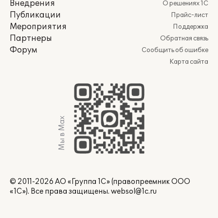
Внедрения
О решениях 1С
Публикации
Прайс-лист
Мероприятия
Поддержка
Партнеры
Обратная связь
Форум
Сообщить об ошибке
Карта сайта
Мы в Max
© 2011-2026 АО «Группа 1С» (правопреемник ООО
«1С»). Все права защищены.
websol@1c.ru