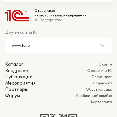
Отраслевые
и специализированные решения
1С:Предприятие
Другие сайты 1С
Каталог
О сайте
Внедрения
О решениях 1С
Публикации
Прайс-лист
Мероприятия
Поддержка
Партнеры
Обратная связь
Форум
Сообщить об ошибке
Карта сайта