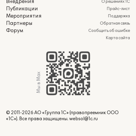
Внедрения
О решениях 1С
Публикации
Прайс-лист
Мероприятия
Поддержка
Партнеры
Обратная связь
Форум
Сообщить об ошибке
Карта сайта
Мы в Max
© 2011-2026 АО «Группа 1С» (правопреемник ООО
«1С»). Все права защищены.
websol@1c.ru