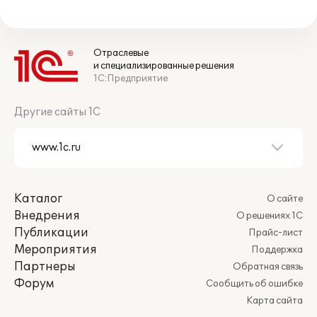
Отраслевые
и специализированные решения
1С:Предприятие
Другие сайты 1С
Каталог
О сайте
Внедрения
О решениях 1С
Публикации
Прайс-лист
Мероприятия
Поддержка
Партнеры
Обратная связь
Форум
Сообщить об ошибке
Карта сайта