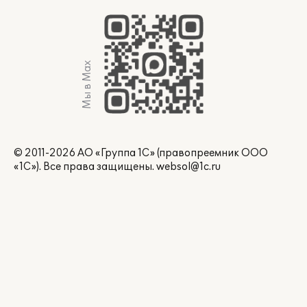
Мы в Max
© 2011-2026 АО «Группа 1С» (правопреемник ООО
«1С»). Все права защищены.
websol@1c.ru