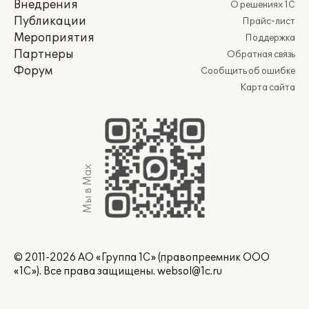
Внедрения
О решениях 1С
Публикации
Прайс-лист
Мероприятия
Поддержка
Партнеры
Обратная связь
Форум
Сообщить об ошибке
Карта сайта
Мы в Max
© 2011-2026 АО «Группа 1С» (правопреемник ООО
«1С»). Все права защищены.
websol@1c.ru