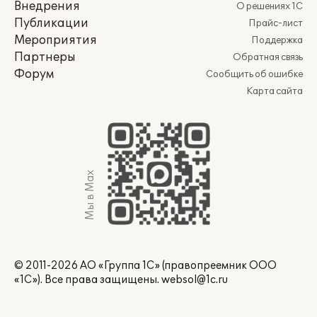
Внедрения
О решениях 1С
Публикации
Прайс-лист
Мероприятия
Поддержка
Партнеры
Обратная связь
Форум
Сообщить об ошибке
Карта сайта
Мы в Max
© 2011-2026 АО «Группа 1С» (правопреемник ООО
«1С»). Все права защищены.
websol@1c.ru