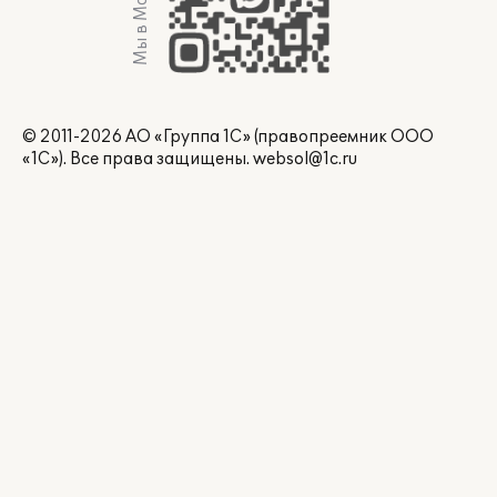
Мы в Max
© 2011-2026 АО «Группа 1С» (правопреемник ООО
«1С»). Все права защищены.
websol@1c.ru