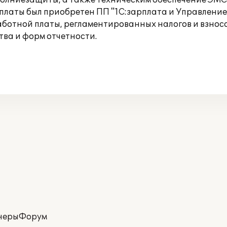
молниезащиты, а также техническим обеспечение ЭМС 
латы был приобретен ПП "1С:зарплата и Управление П
аботной платы, регламентированных налогов и взнос
ва и форм отчетности.
неры
Форум