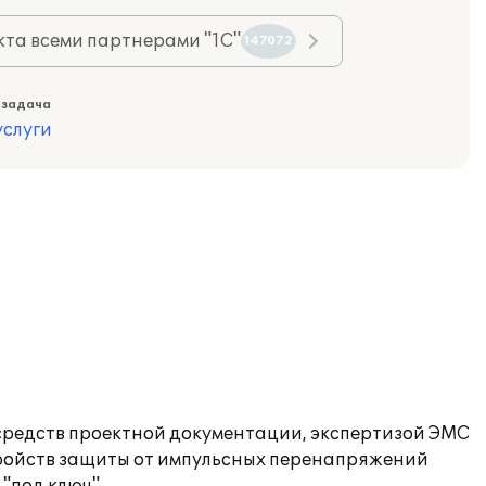
та всеми партнерами "1С"
147072
 задача
слуги
средств проектной документации, экспертизой ЭМС
тройств защиты от импульсных перенапряжений