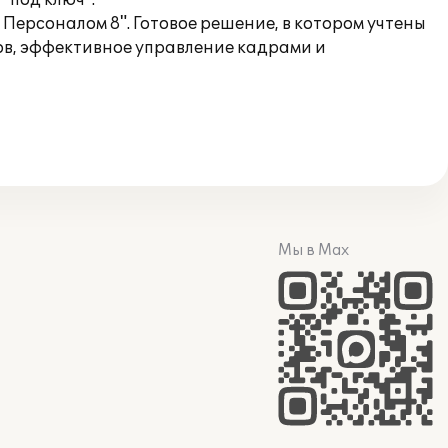
"под ключ".
ерсоналом 8". Готовое решение, в котором учтены
ов, эффективное управление кадрами и
Мы в Max