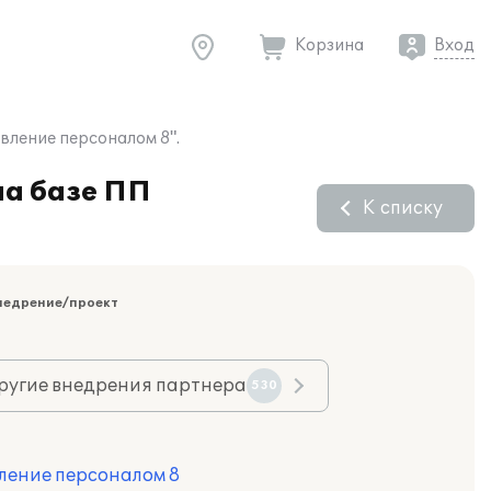
Корзина
Вход
вление персоналом 8".
на базе ПП
К списку
недрение/проект
ругие внедрения партнера
530
ление персоналом 8