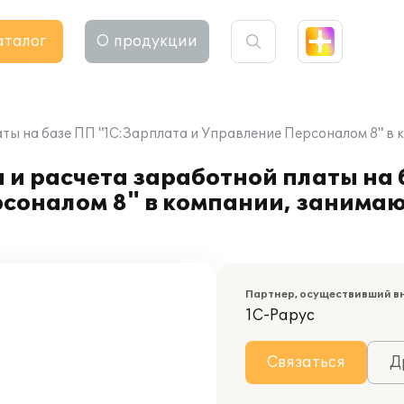
аталог
О продукции
аты на базе ПП "1С:Зарплата и Управление Персоналом 8" в
 и расчета заработной платы на
рсоналом 8" в компании, занима
Партнер, осуществивший в
1С-Рарус
Связаться
Д