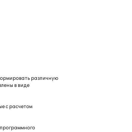
 формировать различную
влены в виде
е с расчетом
 программного