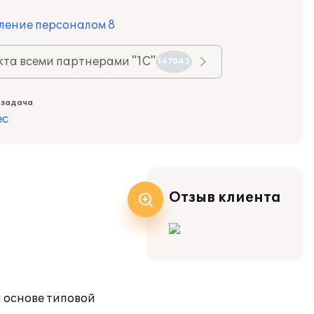
ление персоналом 8
та всеми партнерами "1С"
147043
 задача
ес
Отзыв клиента
 основе типовой