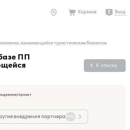
Корзина
Вход
 компании, занимающейся туристическим бизнесом
 базе ПП
ющейся
К списку
недрение/проект
ругие внедрения партнера
9216