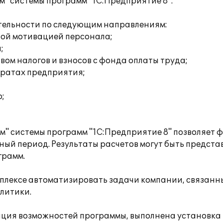
" системы программ "1С:Предприятие 8".
тельности по следующим направлениям:
вой мотивацией персонала;
;
ом налогов и взносов с фонда оплаты труда;
тратах предприятия;
;
" системы программ "1С:Предприятие 8" позволяет
ый период. Результаты расчетов могут быть предста
грамм.
плексе автоматизировать задачи компании, связанны
литики.
ация возможностей программы, выполнена установка