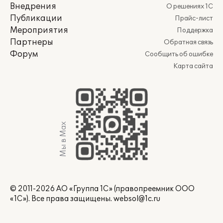
Внедрения
О решениях 1С
Публикации
Прайс-лист
Мероприятия
Поддержка
Партнеры
Обратная связь
Форум
Сообщить об ошибке
Карта сайта
Мы в Max
© 2011-2026 АО «Группа 1С» (правопреемник ООО
«1С»). Все права защищены.
websol@1c.ru