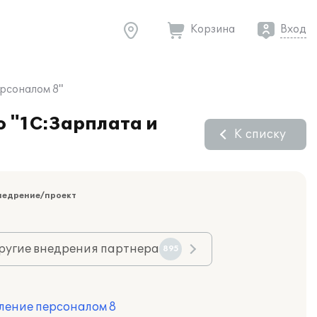
Корзина
Вход
рсоналом 8"
 "1С:Зарплата и
К списку
недрение/проект
ругие внедрения партнера
895
ление персоналом 8