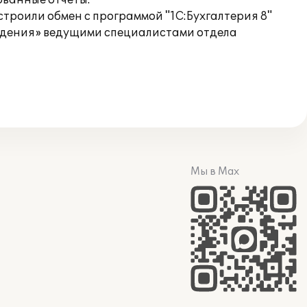
ованные отчёты.
троили обмен с программой "1С:Бухгалтерия 8"
ждения» ведущими специалистами отдела
Мы в Max