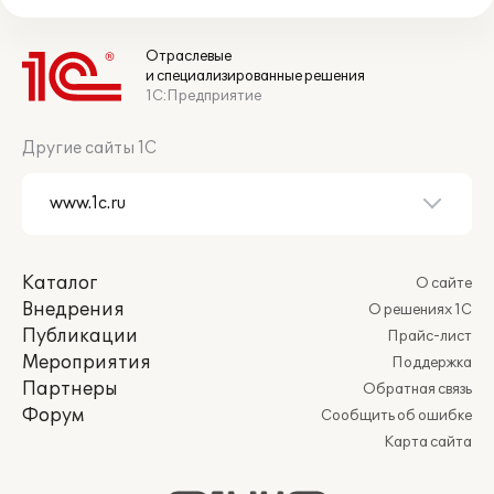
Отраслевые
и специализированные решения
1С:Предприятие
Другие сайты 1С
Каталог
О сайте
Внедрения
О решениях 1С
Публикации
Прайс-лист
Мероприятия
Поддержка
Партнеры
Обратная связь
Форум
Сообщить об ошибке
Карта сайта