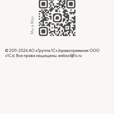
Мы в Max
© 2011-2026 АО «Группа 1С» (правопреемник ООО
«1С»). Все права защищены.
websol@1c.ru