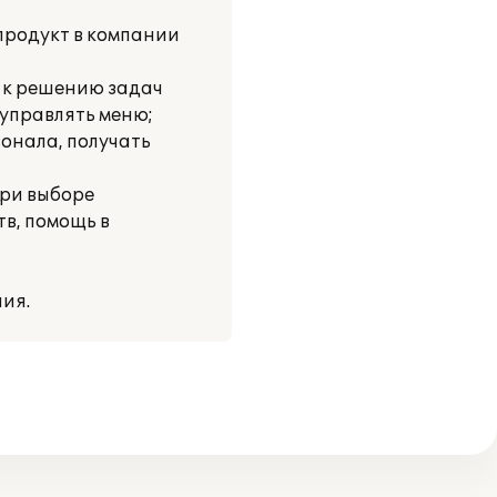
продукт в компании
 к решению задач
 управлять меню;
онала, получать
при выборе
в, помощь в
ия.