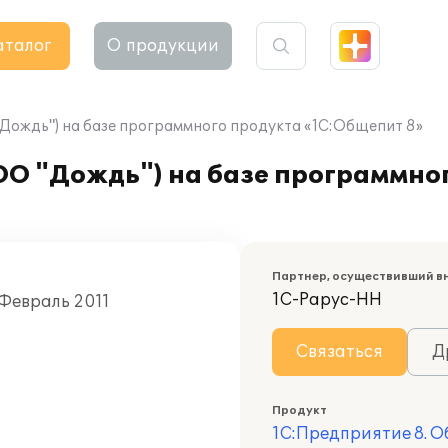
аталог
О продукции
"Дождь") на базе программного продукта «1C:Общепит 8»
ОО "Дождь") на базе программно
Партнер, осуществивший в
1С-Рарус-НН
 Февраль 2011
Связаться
Д
Продукт
1С:Предприятие 8. 