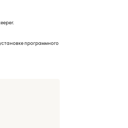
eeper.
установке программного