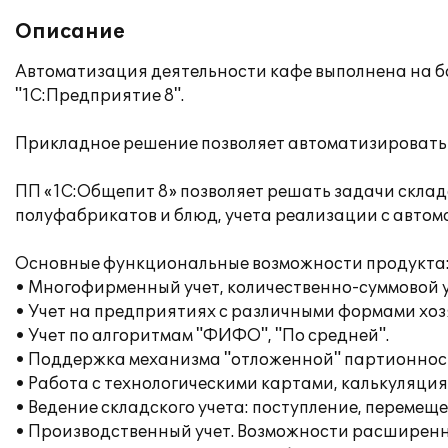
Описание
Автоматизация деятельности кафе выполнена на б
"1С:Предприятие 8".
Прикладное решение позволяет автоматизировать 
ПП «1C:Общепит 8» позволяет решать задачи склад
полуфабрикатов и блюд, учета реализации с автом
Основные функциональные возможности продукта
• Многофирменный учет, количественно-суммовой у
• Учет на предприятиях с различными формами хо
• Учет по алгоритмам "ФИФО", "По средней".
• Поддержка механизма "отложенной" партионнос
• Работа с технологическими картами, калькуляци
• Ведение складского учета: поступление, перемещ
• Производственный учет. Возможности расширенн