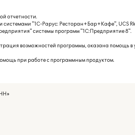
й отчетности.
системами "1С-Рарус: Ресторан+Бар+Кафе", UCS Rk
редприятия" системы программ "1С:Предприятие 8".
трация возможностей программы, оказана помощь в 
помощь при работе с программным продуктом.
 НН»