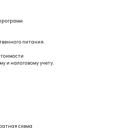
 программ
твенного питания.
стоимости
у и налоговому учету.
ратная схема