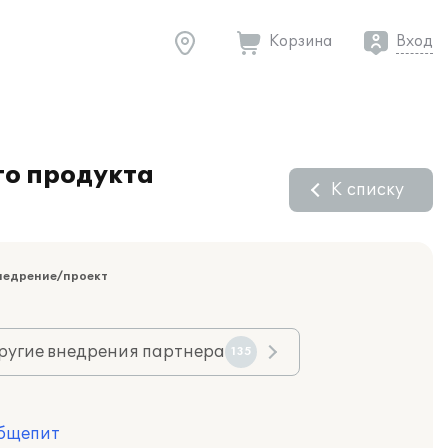
Корзина
Вход
го продукта
К списку
недрение/проект
ругие внедрения партнера
135
Общепит