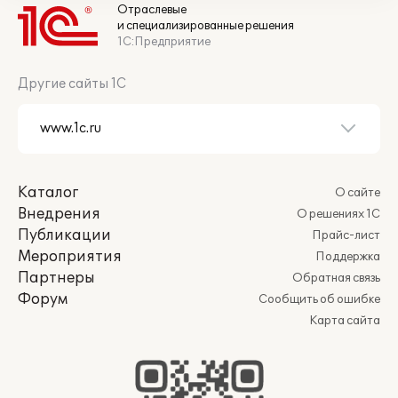
Отраслевые
и специализированные решения
1С:Предприятие
Другие сайты 1С
Каталог
О сайте
Внедрения
О решениях 1С
Публикации
Прайс-лист
Мероприятия
Поддержка
Партнеры
Обратная связь
Форум
Сообщить об ошибке
Карта сайта