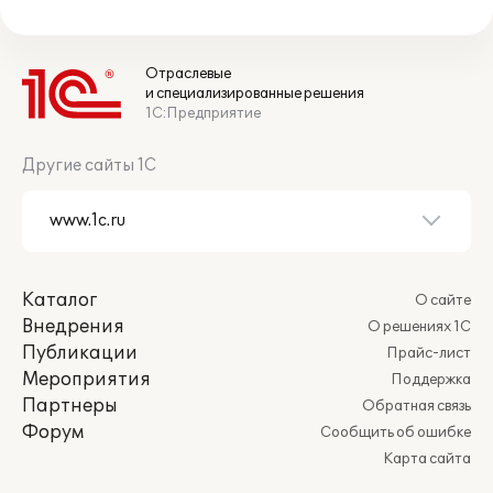
Отраслевые
и специализированные решения
1С:Предприятие
Другие сайты 1С
Каталог
О сайте
Внедрения
О решениях 1С
Публикации
Прайс-лист
Мероприятия
Поддержка
Партнеры
Обратная связь
Форум
Сообщить об ошибке
Карта сайта