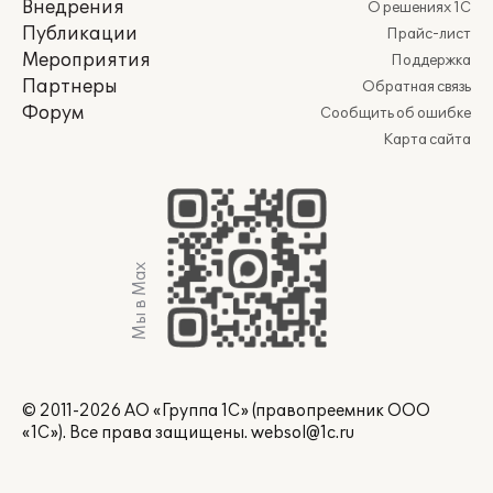
Внедрения
О решениях 1С
Публикации
Прайс-лист
Мероприятия
Поддержка
Партнеры
Обратная связь
Форум
Сообщить об ошибке
Карта сайта
Мы в Max
© 2011-2026 АО «Группа 1С» (правопреемник ООО
«1С»). Все права защищены.
websol@1c.ru