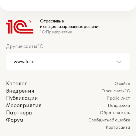
Отраслевые
и специализированные решения
1С:Предприятие
Другие сайты 1С
Каталог
О сайте
Внедрения
О решениях 1С
Публикации
Прайс-лист
Мероприятия
Поддержка
Партнеры
Обратная связь
Форум
Сообщить об ошибке
Карта сайта