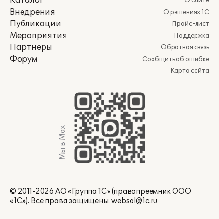
Каталог
О сайте
Внедрения
О решениях 1С
Публикации
Прайс-лист
Мероприятия
Поддержка
Партнеры
Обратная связь
Форум
Сообщить об ошибке
Карта сайта
Мы в Max
© 2011-2026 АО «Группа 1С» (правопреемник ООО
«1С»). Все права защищены.
websol@1c.ru