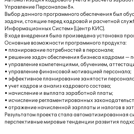
Автоматизация кадрового учёта и расчёта зарабо
Управление Персоналом 8».
Выбор данного программного обеспечения был об
задачи, стоящие перед кадровой и расчетной слу
Информационных Систем» (Центр КИС).
В ходе внедрения была произведена установка про
Основные возможности программного продукта:
• планирование потребностей в персонале;
• решение задач обеспечения бизнеса кадрами — п
• управление компетенциями, обучением, аттестац
• управление финансовой мотивацией персонала;
• эффективное планирование занятости персонала
• учет кадров и анализ кадрового состава;
• начисление и выплата заработной платы;
• исчисление регламентированных законодательств
• отражение начисленной зарплаты и налогов в за
Результатом проекта стала автоматизированная си
перспективные мировые тенденции развития подхо