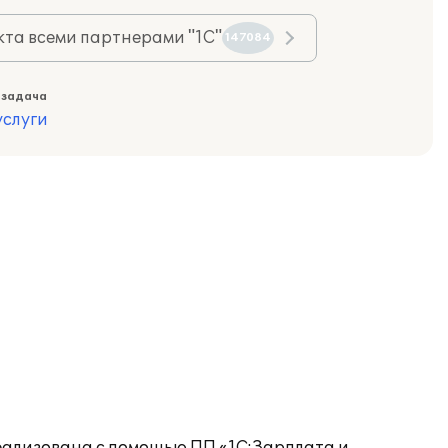
та всеми партнерами "1С"
147084
 задача
слуги