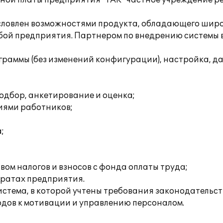
тной платы предприятия "ТАК" частное учреждение р
условлен возможностями продукта, обладающего шир
жбой предприятия. Партнером по внедрению системы
граммы (без изменений конфигурации), настройка, д
одбор, анкетирование и оценка;
иями работников;
;
ом налогов и взносов с фонда оплаты труда;
тратах предприятия.
стема, в которой учтены требования законодательс
дов к мотивации и управлению персоналом.