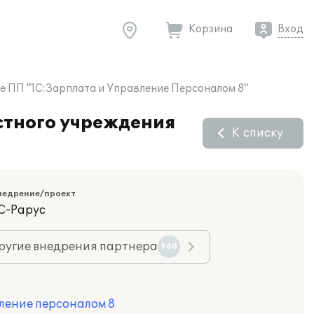
Корзина
Вход
зе ПП "1С:Зарплата и Управление Персоналом 8"
стного учреждения
К списку
недрение/проект
С-Рарус
ругие внедрения партнера
960
ление персоналом 8