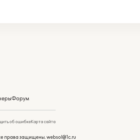
неры
Форум
ить об ошибке
Карта сайта
Все права защищены.
websol@1c.ru