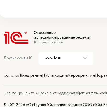
Отраслевые
и специализированные решения
1С:Предприятие
Другие сайты 1С
Каталог
Внедрения
Публикации
Мероприятия
Парт
О сайте
О решениях 1С
Прайс-лист
Поддержка
Обратная связь
Сообщ
© 2011-2026 АО «Группа 1С» (правопреемник ООО «1С»). 