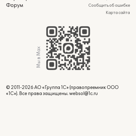
Форум
Сообщить об ошибке
Карта сайта
Мы в Max
© 2011-2026 АО «Группа 1С» (правопреемник ООО
«1С»). Все права защищены.
websol@1c.ru