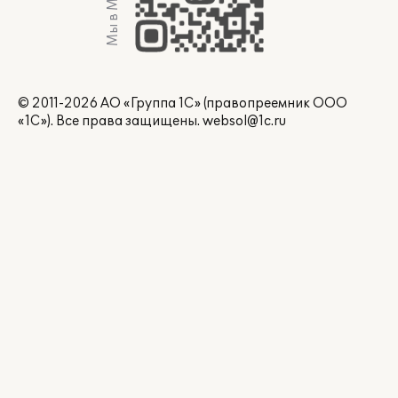
Мы в Max
© 2011-2026 АО «Группа 1С» (правопреемник ООО
«1С»). Все права защищены.
websol@1c.ru