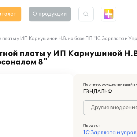
аталог
О продукции
 платы у ИП Карнушиной Н.В. на базе ПП "1С:Зарплата и Уп
тной платы у ИП Карнушиной Н.В
рсоналом 8"
Партнер, осуществивший в
ГЭНДАЛЬФ
Другие внедрени
Продукт
1С:Зарплата и управ