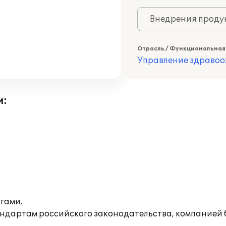
Внедрения продук
Отрасль / Функциональная
Управление здраво
и:
гами.
андартам российского законодательства, компанией