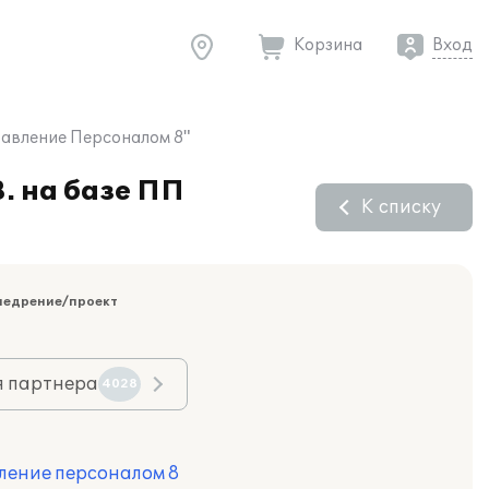
Корзина
Вход
равление Персоналом 8"
. на базе ПП
К списку
недрение/проект
я партнера
4028
ление персоналом 8