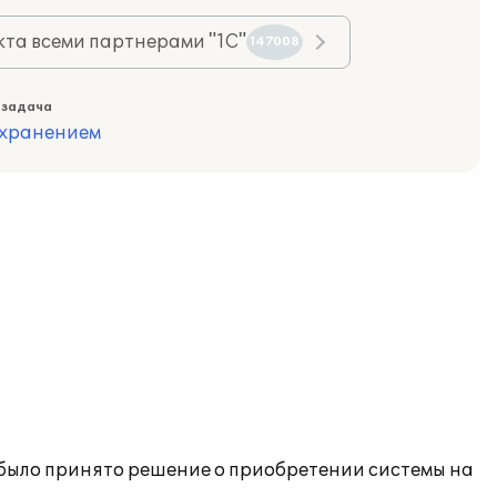
та всеми партнерами "1С"
147008
 задача
охранением
 было принято решение о приобретении системы на