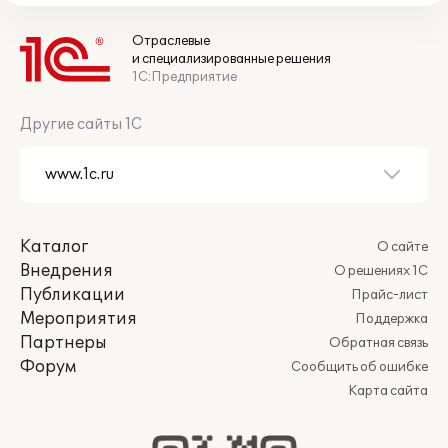
Отраслевые
и специализированные решения
1С:Предприятие
Другие сайты 1С
Каталог
О сайте
Внедрения
О решениях 1С
Публикации
Прайс-лист
Мероприятия
Поддержка
Партнеры
Обратная связь
Форум
Сообщить об ошибке
Карта сайта