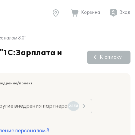
Корзина
Вход
оналом 8.0"
"1С:Зарплата и
К списку
недрение/проект
ругие внедрения партнера
2258
ление персоналом 8