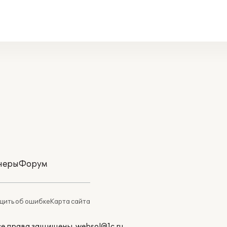
неры
Форум
ить об ошибке
Карта сайта
Все права защищены.
websol@1c.ru