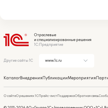
Отраслевые
и специализированные решения
1С:Предприятие
Другие сайты 1С
Каталог
Внедрения
Публикации
Мероприятия
Парт
О сайте
О решениях 1С
Прайс-лист
Поддержка
Обратная связь
Сообщ
© 2011-2026 АО «Группа 1С» (правопреемник ООО «1С»). 