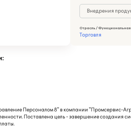
Внедрения продук
Отрасль / Функциональная
Торговля
и:
равление Персоналом 8" в компании "Промсервис-Агр
енности. Поставлена цель - завершение создания с
платы.