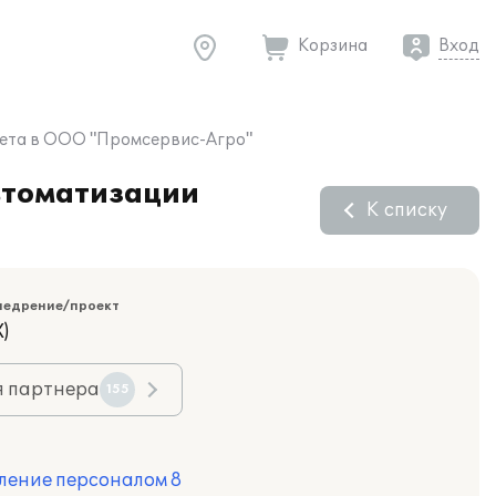
Корзина
Вход
чета в ООО "Промсервис-Агро"
втоматизации
К списку
недрение/проект
)
я партнера
155
ление персоналом 8