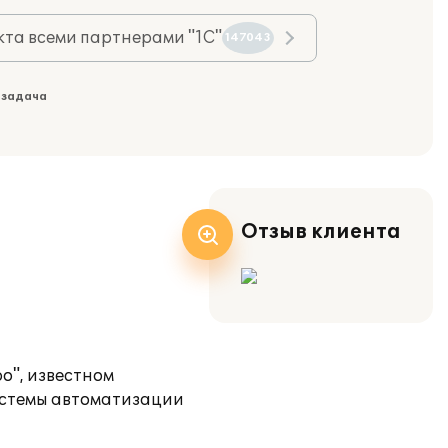
та всеми партнерами "1С"
147043
 задача
Отзыв клиента
о", известном
истемы автоматизации