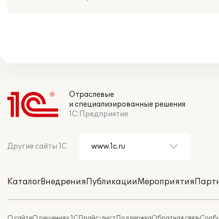
Отраслевые
и специализированные решения
1С:Предприятие
Другие сайты 1С
Каталог
Внедрения
Публикации
Мероприятия
Парт
О сайте
О решениях 1С
Прайс-лист
Поддержка
Обратная связь
Сообщ