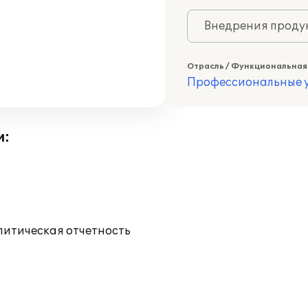
Внедрения продук
Отрасль / Функциональная
Профессиональные у
и:
литическая отчетность