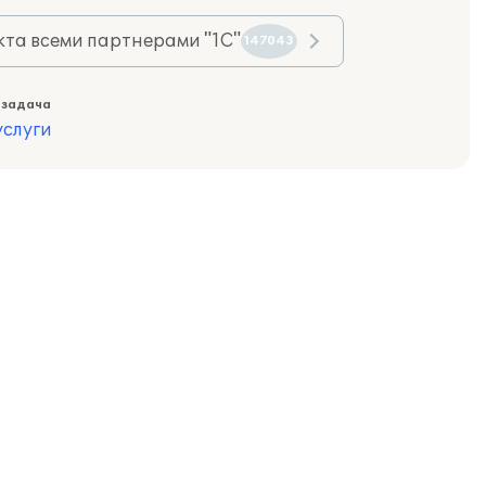
та всеми партнерами "1С"
147043
 задача
слуги