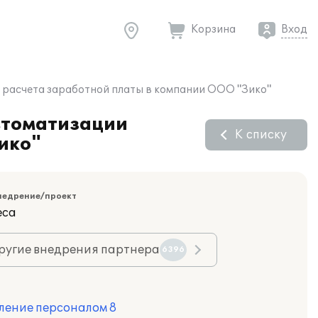
Корзина
Вход
и расчета заработной платы в компании ООО "Зико"
втоматизации
К списку
ико"
недрение/проект
еса
ругие внедрения партнера
6396
ление персоналом 8