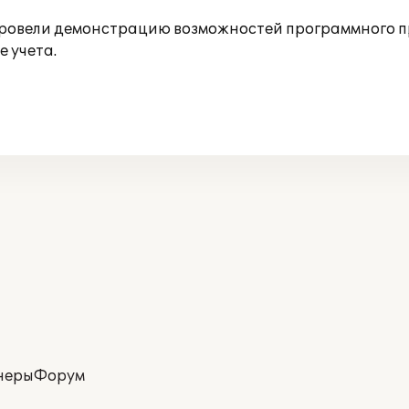
ровели демонстрацию возможностей программного пр
е учета.
неры
Форум