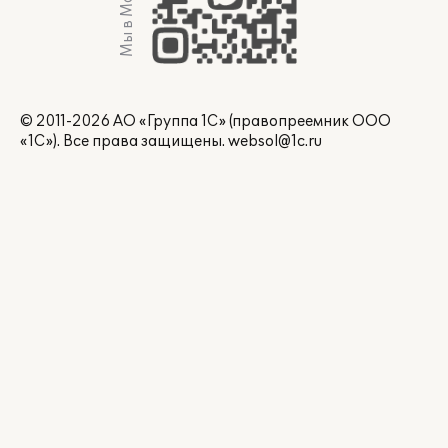
Мы в Max
© 2011-2026 АО «Группа 1С» (правопреемник ООО
«1С»). Все права защищены.
websol@1c.ru