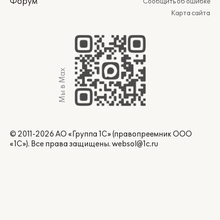
Форум
Сообщить об ошибке
Карта сайта
Мы в Max
© 2011-2026 АО «Группа 1С» (правопреемник ООО
«1С»). Все права защищены.
websol@1c.ru