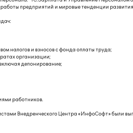
рсонала. "1С:Зарплата и Управление Персоналом 8" 
 работы предприятий и мировые тенденции развития
дач:
ом налогов и взносов с фонда оплаты труда;
тратах организации;
 включая депонирование;
иями работников.
листами Внедренческого Центра «ИнфоСофт» были вы