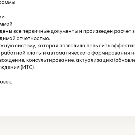
граммы
ии
аммой
дены все первичные документы и произведен расчет з
димой отчетностью.
ежную систему, которая позволила повысить эффекти
заработной платы и автоматического формирования 
ждение, консультирование, актуализацию (обновле
ждения (ИТС).
овек.