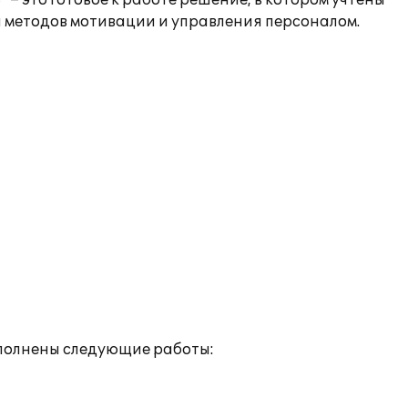
– это готовое к работе решение, в котором учтены
 методов мотивации и управления персоналом.
полнены следующие работы: