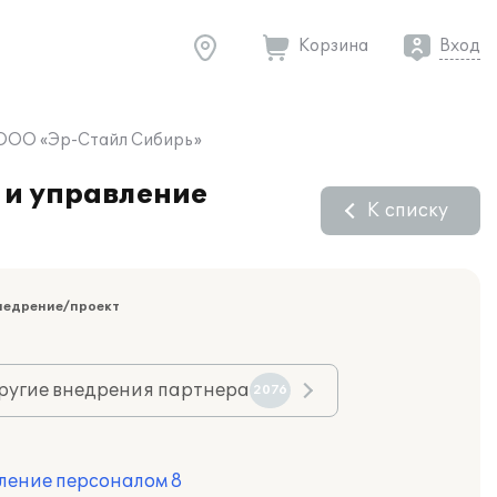
Корзина
Вход
в ООО «Эр-Стайл Сибирь»
 и управление
К списку
недрение/проект
ругие внедрения партнера
2076
ление персоналом 8