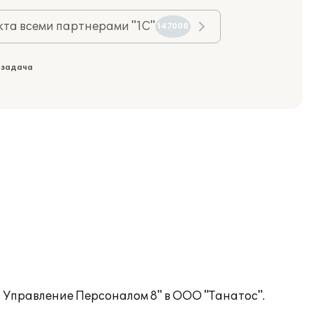
та всеми партнерами "1С"
147008
 задача
 Управление Персоналом 8" в ООО "Танатос".