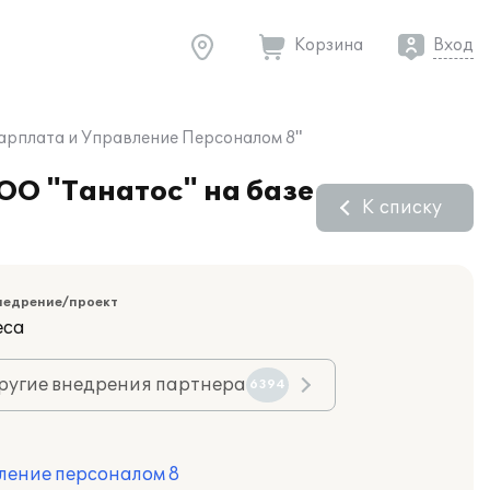
Корзина
Вход
Зарплата и Управление Персоналом 8"
ОО "Танатос" на базе
К списку
недрение/проект
еса
ругие внедрения партнера
6394
ление персоналом 8