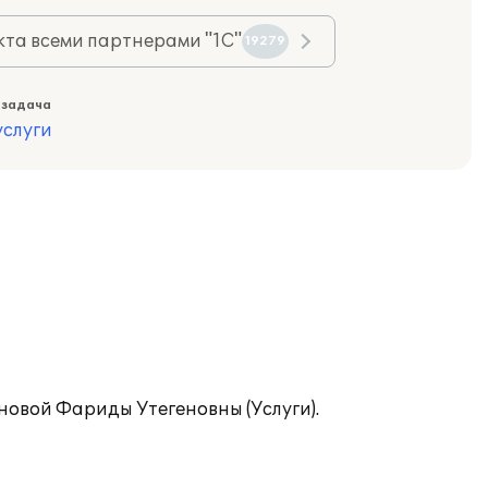
та всеми партнерами "1С"
19279
 задача
слуги
новой Фариды Утегеновны (Услуги).