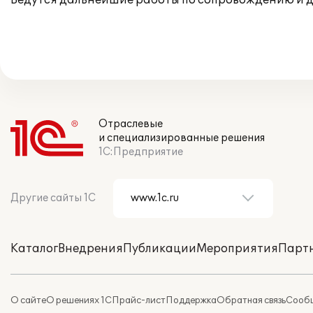
Ведутся дальнейшие работы по сопровождению и 
Отраслевые
и специализированные решения
1С:Предприятие
Другие сайты 1С
Каталог
Внедрения
Публикации
Мероприятия
Парт
О сайте
О решениях 1С
Прайс-лист
Поддержка
Обратная связь
Сообщ