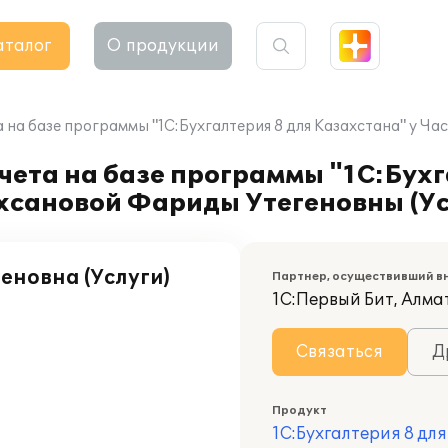
аталог
О продукции
 на базе программы "1С:Бухгалтерия 8 для Казахстана" у Ч
чета на базе программы "1С:Бухг
хсановой Фариды Утегеновны (Ус
еновна (Услуги)
Партнер, осуществивший в
1С:Первый Бит, Алма
Связаться
Д
Продукт
1С:Бухгалтерия 8 дл