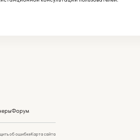
дистанционной консультации пользователей.
неры
Форум
ить об ошибке
Карта сайта