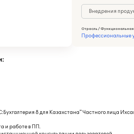
Внедрения продук
Отрасль / Функциональная
Профессиональные у
и:
:Бухгалтерия 8 для Казахстана" Частного лица Ихса
 и работе в ПП.