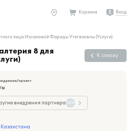
Корзина
Вход
астного лица Ихсановой Фариды Утегеновны (Услуги)
алтерия 8 для
К списку
луги)
недрение/проект
ты
ругие внедрения партнера
3211
я Казахстана