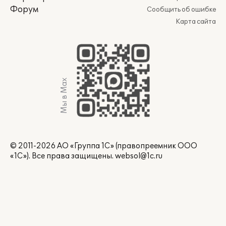
Форум
Сообщить об ошибке
Карта сайта
Мы в Max
© 2011-2026 АО «Группа 1С» (правопреемник ООО
«1С»). Все права защищены.
websol@1c.ru