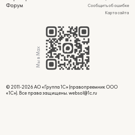
Форум
Сообщить об ошибке
Карта сайта
Мы в Max
© 2011-2026 АО «Группа 1С» (правопреемник ООО
«1С»). Все права защищены.
websol@1c.ru